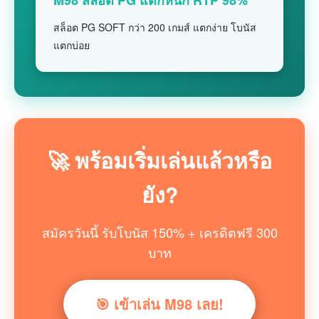
M98 สล็อต PG แตกหนัก RTP 98%
สล็อต PG SOFT กว่า 200 เกมส์ แตกง่าย โบนัส
แตกบ่อย
🚀 พร้อมเริ่มเล่นแล้วหรือ
ยัง?
สมัครวันนี้ รับโบนัส 150% + เครดิตฟรี 300
บาท
🎯 เข้าเล่น M98 เลย!