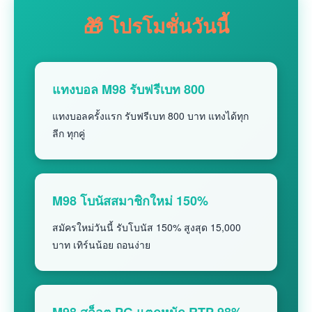
🎁 โปรโมชั่นวันนี้
แทงบอล M98 รับฟรีเบท 800
แทงบอลครั้งแรก รับฟรีเบท 800 บาท แทงได้ทุก
ลีก ทุกคู่
M98 โบนัสสมาชิกใหม่ 150%
สมัครใหม่วันนี้ รับโบนัส 150% สูงสุด 15,000
บาท เทิร์นน้อย ถอนง่าย