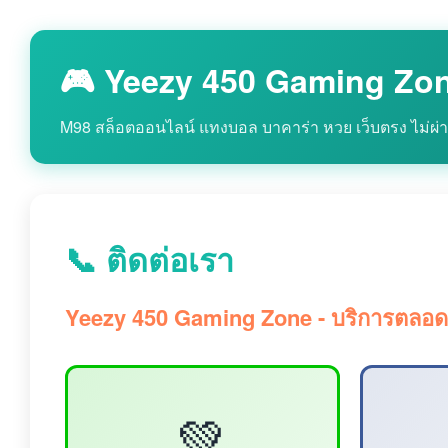
🎮 Yeezy 450 Gaming Zo
M98 สล็อตออนไลน์ แทงบอล บาคาร่า หวย เว็บตรง ไม่ผ่า
📞 ติดต่อเรา
Yeezy 450 Gaming Zone - บริการตลอด 
💚