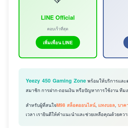
LINE Official
ตอบเร็วที่สุด
เพิ่มเพื่อน LINE
Yeezy 450 Gaming Zone
พร้อมให้บริการและต
สมาชิก การฝาก-ถอนเงิน หรือปัญหาการใช้งาน ทีมง
สำหรับผู้ที่สนใจ
M98 สล็อตออนไลน์
,
แทงบอล
,
บาคา
เวลา เรายินดีให้คำแนะนำและช่วยเหลือคุณด้วยควา